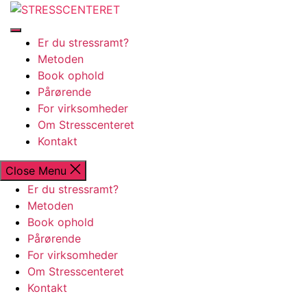
Skip
STRESSCENTERET
to
the
Er du stressramt?
content
Metoden
Book ophold
Pårørende
For virksomheder
Om Stresscenteret
Kontakt
Close Menu
Er du stressramt?
Metoden
Book ophold
Pårørende
For virksomheder
Om Stresscenteret
Kontakt