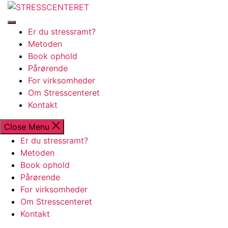
Skip
STRESSCENTERET
to
the
Er du stressramt?
content
Metoden
Book ophold
Pårørende
For virksomheder
Om Stresscenteret
Kontakt
Close Menu
Er du stressramt?
Metoden
Book ophold
Pårørende
For virksomheder
Om Stresscenteret
Kontakt